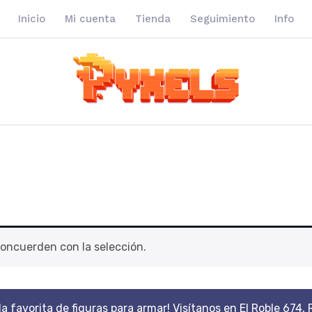
Inicio
Mi cuenta
Tienda
Seguimiento
Info
oncuerden con la selección.
da favorita de figuras para armar! Visítanos en El Roble 674, 