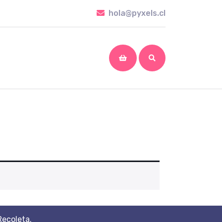
hola@pyxels.cl
hola@pyxels.cl
shopping
cart
Recoleta.