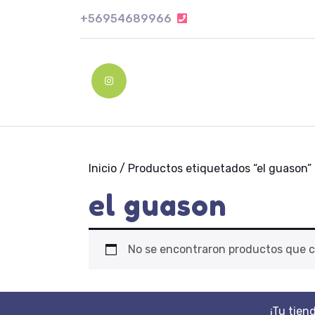
Skip
+56954689966
+56954689966
to
content
Skip
to
Instagram
content
Inicio
/ Productos etiquetados “el guason”
el guason
No se encontraron productos que c
¡Tu tien