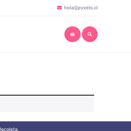
hola@pyxels.cl
hola@pyxels.cl
shopping
cart
Recoleta.