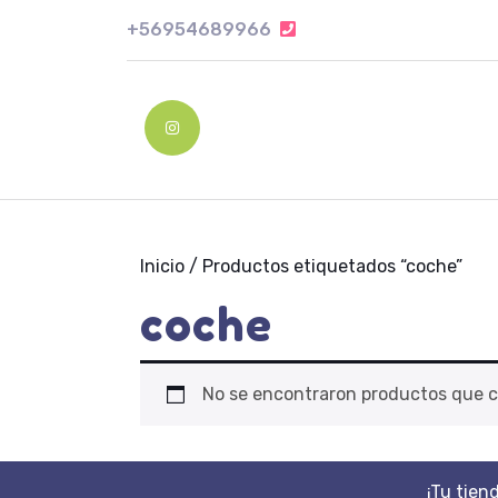
Skip
+56954689966
+56954689966
to
content
Skip
to
Instagram
content
Inicio
/ Productos etiquetados “coche”
coche
No se encontraron productos que c
¡Tu tien