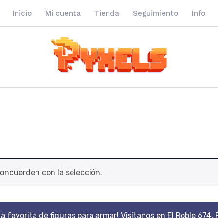
Inicio
Mi cuenta
Tienda
Seguimiento
Info
oncuerden con la selección.
da favorita de figuras para armar! Visítanos en El Roble 674, 