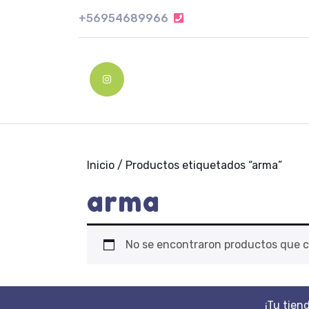
Skip
+56954689966
+56954689966
to
content
Skip
to
Instagram
content
Inicio
/ Productos etiquetados “arma”
arma
No se encontraron productos que c
¡Tu tien