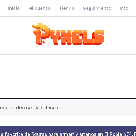
Inicio
Mi cuenta
Tienda
Seguimiento
Info
oncuerden con la selección.
da favorita de figuras para armar! Visítanos en El Roble 674, 