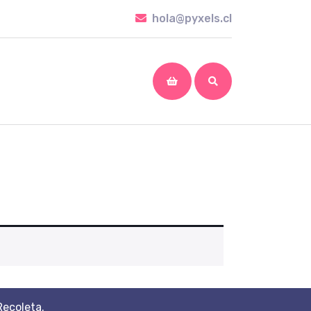
hola@pyxels.cl
hola@pyxels.cl
shopping
cart
Recoleta.